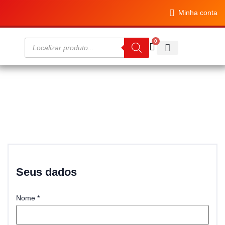
Minha conta
0
Diet House
Finalizar Compra
Seus dados
Nome
*