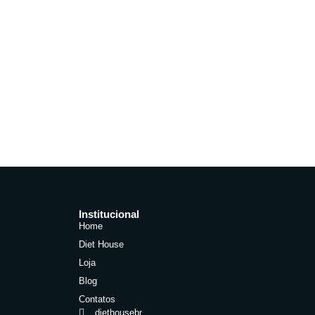
Institucional
Home
Diet House
Loja
Blog
Contatos
diethousebr