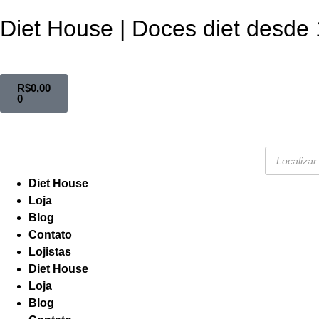
Diet House | Doces diet desde
R$
0,00
0
Diet House
Loja
Blog
Contato
Lojistas
Diet House
Loja
Blog